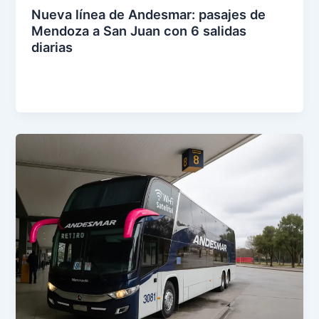
Nueva línea de Andesmar: pasajes de
Mendoza a San Juan con 6 salidas
diarias
eer
entr
ada
»