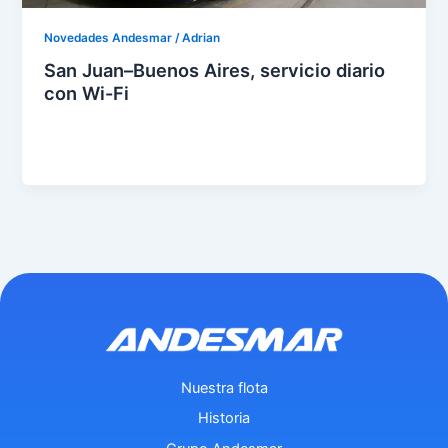
Novedades Andesmar
/
Adrian
San Juan–Buenos Aires, servicio diario
con Wi-Fi
eer
entr
ada
»
Nuestra flota
Historia