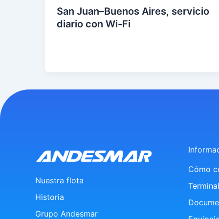
San Juan–Buenos Aires, servicio
diario con Wi-Fi
eer
entr
ada
»
Informa
Cómo c
Nuestra flota
Terminal
Historia
Docume
Grupo Andesmar