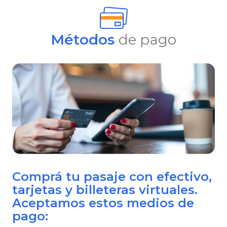
Métodos
de pago
Comprá tu pasaje con efectivo,
tarjetas y billeteras virtuales.
Aceptamos estos medios de
pago: