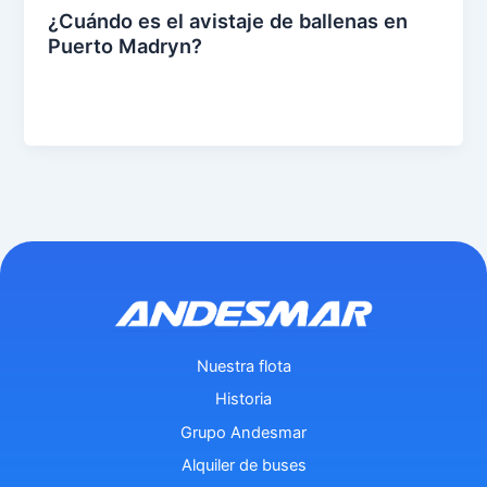
¿Cuándo es el avistaje de ballenas en
Puerto Madryn?
eer
entr
ada
»
Nuestra flota
Historia
Grupo Andesmar
Alquiler de buses