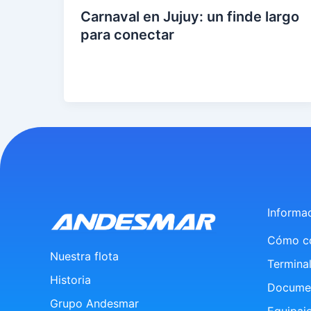
Carnaval en Jujuy: un finde largo
para conectar
eer
entr
ada
»
Informa
Cómo c
Nuestra flota
Terminal
Historia
Docume
Grupo Andesmar