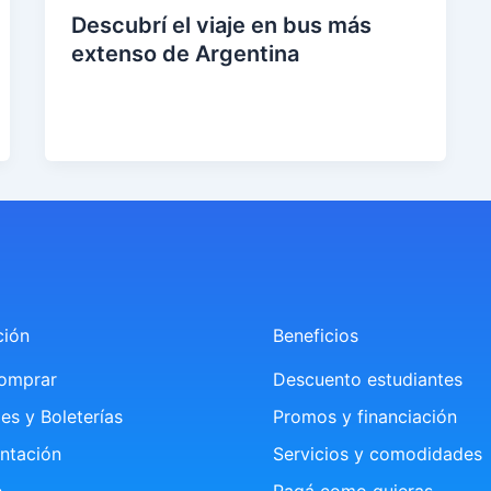
Descubrí el viaje en bus más
extenso de Argentina
eer
entr
ada
»
ción
Beneficios
omprar
Descuento estudiantes
es y Boleterías
Promos y financiación
ntación
Servicios y comodidades