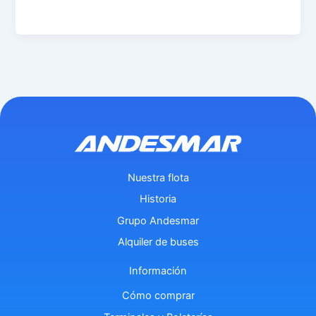
eer
entr
ada
»
Nuestra flota
Historia
Grupo Andesmar
Alquiler de buses
Información
Cómo comprar