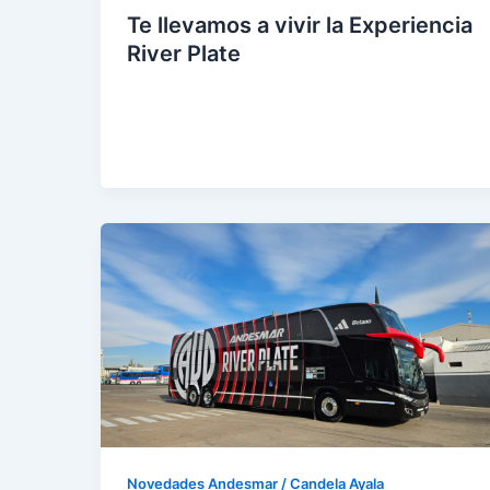
Te llevamos a vivir la Experiencia
River Plate
eer
entr
ada
»
Novedades Andesmar
/
Candela Ayala