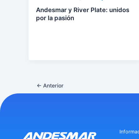
Andesmar y River Plate: unidos
por la pasión
eer
entr
ada
»
←
Anterior
Informa