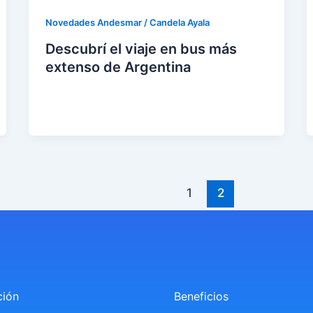
Novedades Andesmar
/
Candela Ayala
Descubrí el viaje en bus más
extenso de Argentina
eer
entr
ada
»
1
2
ción
Beneficios