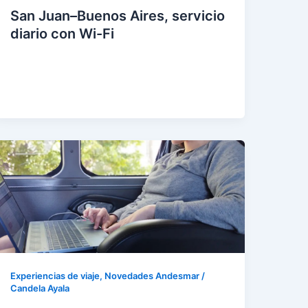
San Juan–Buenos Aires, servicio
diario con Wi-Fi
eer
entr
ada
»
Experiencias de viaje
,
Novedades Andesmar
/
Candela Ayala