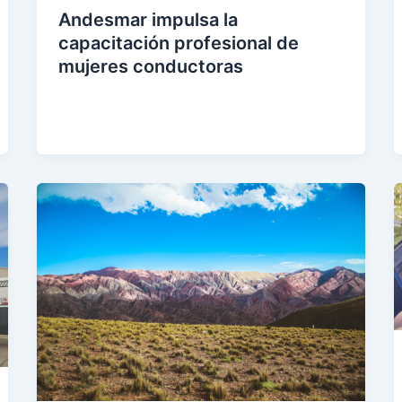
Andesmar impulsa la
capacitación profesional de
mujeres conductoras
eer
entr
ada
»