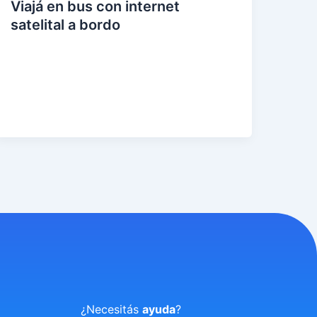
Viajá en bus con internet
satelital a bordo
eer
entr
ada
»
¿Necesitás
ayuda
?