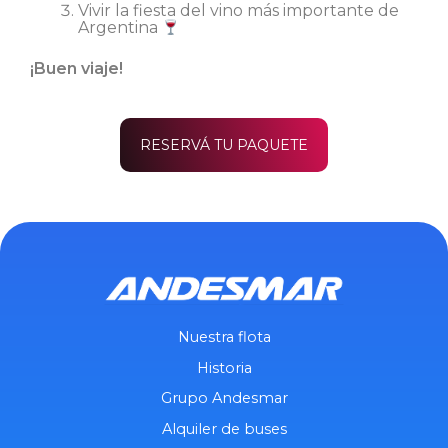
Vivir la fiesta del vino más importante de
Argentina
¡Buen viaje!
RESERVÁ TU PAQUETE
Nuestra flota
Historia
Grupo Andesmar
Alquiler de buses