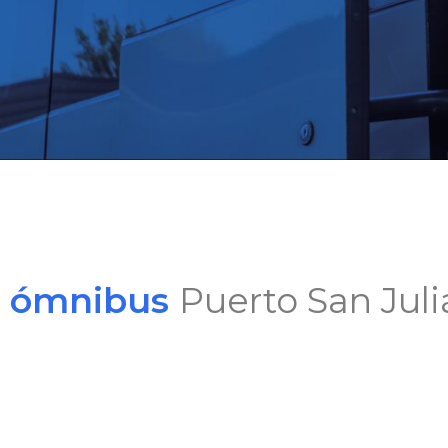
e ómnibus
Puerto San Jul