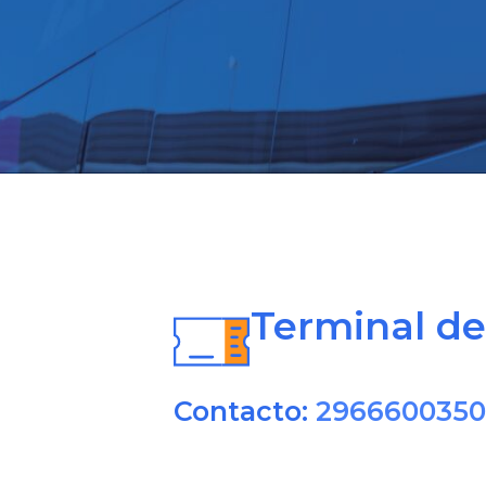
Terminal d
Contacto:
2966600350