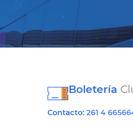
Boletería
Cl
Contacto:
261 4 66566