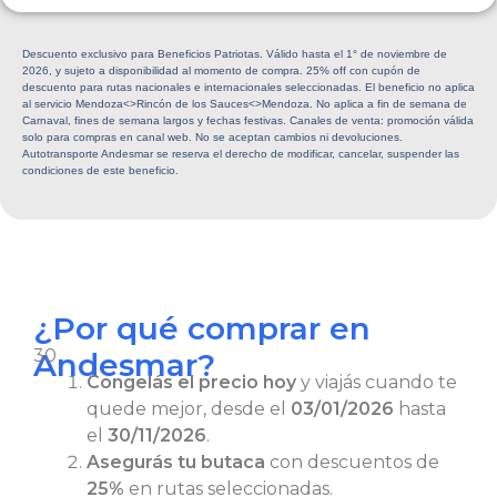
Descuento exclusivo para Beneficios Patriotas. Válido hasta el 1° de noviembre de
2026, y sujeto a disponibilidad al momento de compra. 25% off con cupón de
descuento para rutas nacionales e internacionales seleccionadas. El beneficio no aplica
al servicio Mendoza<>Rincón de los Sauces<>Mendoza. No aplica a fin de semana de
Carnaval, fines de semana largos y fechas festivas. Canales de venta: promoción válida
solo para compras en canal web. No se aceptan cambios ni devoluciones.
Autotransporte Andesmar se reserva el derecho de modificar, cancelar, suspender las
condiciones de este beneficio.
¿Por qué comprar en
30
Andesmar?
Congelás el precio hoy
y viajás cuando te
quede mejor, desde el
03/01/2026
hasta
el
30/11/2026
.
Asegurás tu butaca
con descuentos de
25%
en rutas seleccionadas.