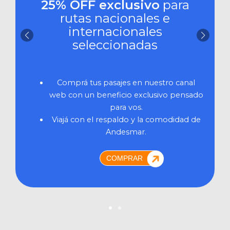
25% OFF exclusivo
para
rutas nacionales e
internacionales
seleccionadas
Comprá tus pasajes en nuestro canal
web con un beneficio exclusivo pensado
para vos.
Viajá con el respaldo y la comodidad de
Andesmar.
COMPRAR