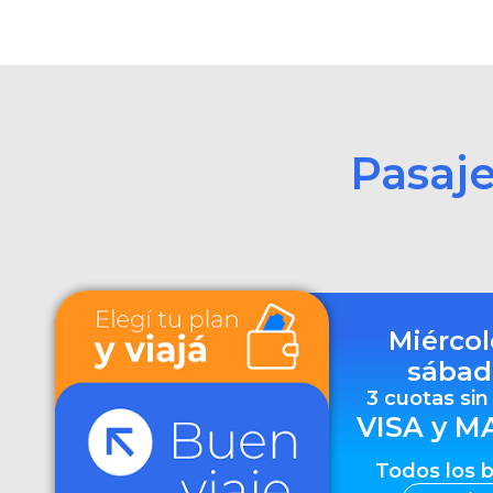
Pasaj
Miércol
sábad
3 cuotas sin
VISA y M
Todos los 