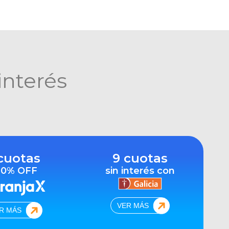
interés
cuotas
9 cuotas
10% OFF
sin interés con
VER MÁS
R MÁS