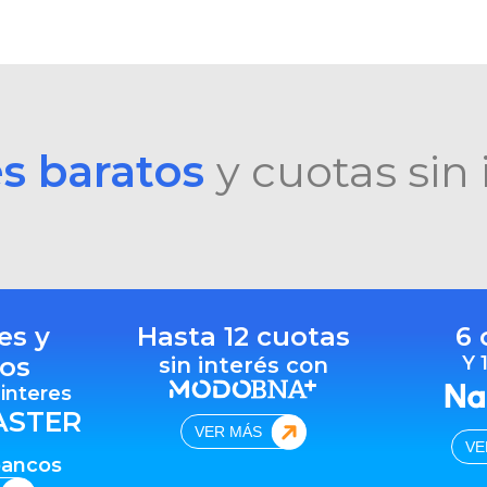
es baratos
y cuotas sin 
es y
Hasta 12 cuotas
6 
os
Y 
sin interés con
 interes
ASTER
VER MÁS
VE
bancos