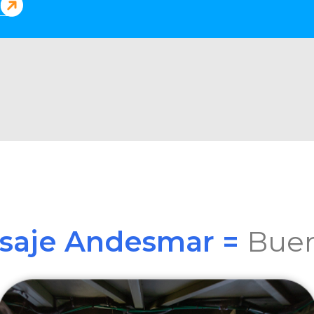
asaje Andesmar =
Buen