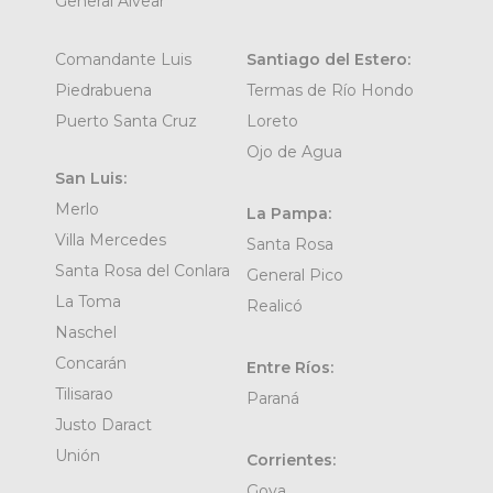
General Alvear
Comandante Luis
Santiago del Estero:
Piedrabuena
Termas de Río Hondo
Puerto Santa Cruz
Loreto
Ojo de Agua
San Luis:
Merlo
La Pampa:
Villa Mercedes
Santa Rosa
Santa Rosa del Conlara
General Pico
La Toma
Realicó
Naschel
Concarán
Entre Ríos:
Tilisarao
Paraná
Justo Daract
Unión
Corrientes:
Goya