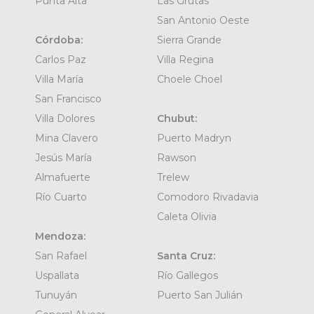
Punta Alta
Las Grutas
San Antonio Oeste
Córdoba:
Sierra Grande
Carlos Paz
Villa Regina
Villa María
Choele Choel
San Francisco
Villa Dolores
Chubut:
Mina Clavero
Puerto Madryn
Jesús María
Rawson
Almafuerte
Trelew
Río Cuarto
Comodoro Rivadavia
Caleta Olivia
Mendoza:
San Rafael
Santa Cruz:
Uspallata
Río Gallegos
Tunuyán
Puerto San Julián