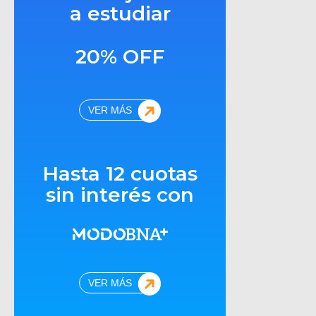
a estudiar
20% OFF
VER MÁS
Hasta 12 cuotas
sin interés con
VER MÁS