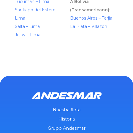
Tucumán – Lima
A Bolivia
Santiago del Estero –
(Transamericano):
Lima
Buenos Aires – Tarija
Salta – Lima
La Plata – Villazón
Jujuy – Lima
Nuestra flota
Historia
Grupo Andesmar