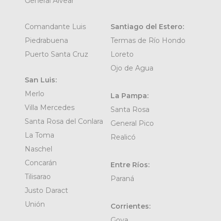
General Alvear
Comandante Luis
Santiago del Estero:
Piedrabuena
Termas de Río Hondo
Puerto Santa Cruz
Loreto
Ojo de Agua
San Luis:
Merlo
La Pampa:
Villa Mercedes
Santa Rosa
Santa Rosa del Conlara
General Pico
La Toma
Realicó
Naschel
Concarán
Entre Ríos:
Tilisarao
Paraná
Justo Daract
Unión
Corrientes:
Goya