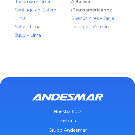
Tucumán – Lima
A Bolivia
Santiago del Estero –
(Transamericano):
Lima
Buenos Aires – Tarija
Salta – Lima
La Plata – Villazón
Jujuy – Lima
Nuestra flota
Historia
Grupo Andesmar