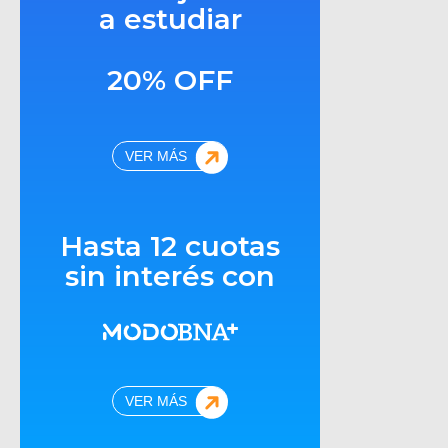
a estudiar
20% OFF
VER MÁS
Hasta 12 cuotas
sin interés con
VER MÁS