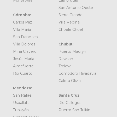
Punta Alta
Las Grutas
San Antonio Oeste
Córdoba:
Sierra Grande
Carlos Paz
Villa Regina
Villa María
Choele Choel
San Francisco
Villa Dolores
Chubut:
Mina Clavero
Puerto Madryn
Jesús María
Rawson
Almafuerte
Trelew
Río Cuarto
Comodoro Rivadavia
Caleta Olivia
Mendoza:
San Rafael
Santa Cruz:
Uspallata
Río Gallegos
Tunuyán
Puerto San Julián