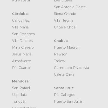
Punta Alta
Las Grutas
San Antonio Oeste
Córdoba:
Sierra Grande
Carlos Paz
Villa Regina
Villa María
Choele Choel
San Francisco
Villa Dolores
Chubut:
Mina Clavero
Puerto Madryn
Jesús María
Rawson
Almafuerte
Trelew
Río Cuarto
Comodoro Rivadavia
Caleta Olivia
Mendoza:
San Rafael
Santa Cruz:
Uspallata
Río Gallegos
Tunuyán
Puerto San Julián