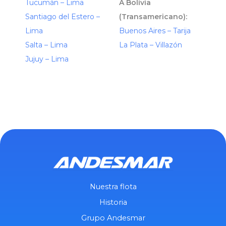
Tucumán – Lima
A Bolivia
Santiago del Estero –
(Transamericano):
Lima
Buenos Aires – Tarija
Salta – Lima
La Plata – Villazón
Jujuy – Lima
Nuestra flota
Historia
Grupo Andesmar