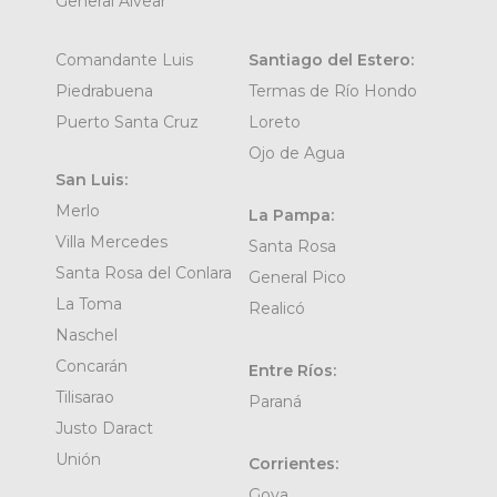
General Alvear
Comandante Luis
Santiago del Estero:
Piedrabuena
Termas de Río Hondo
Puerto Santa Cruz
Loreto
Ojo de Agua
San Luis:
Merlo
La Pampa:
Villa Mercedes
Santa Rosa
Santa Rosa del Conlara
General Pico
La Toma
Realicó
Naschel
Concarán
Entre Ríos:
Tilisarao
Paraná
Justo Daract
Unión
Corrientes:
Goya