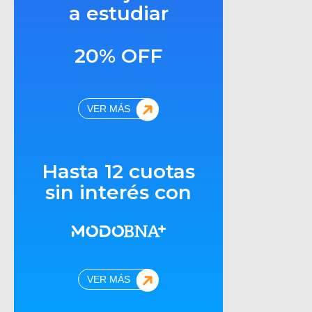
a estudiar
20% OFF
VER MÁS
Hasta 12 cuotas
sin interés con
VER MÁS