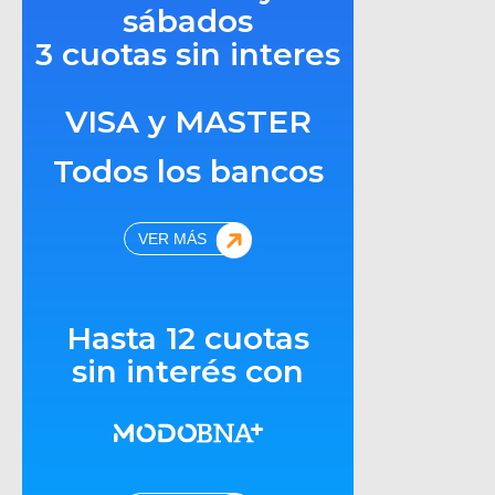
sábados
3 cuotas sin interes
VISA y MASTER
Todos los bancos
VER MÁS
Hasta 12 cuotas
sin interés con