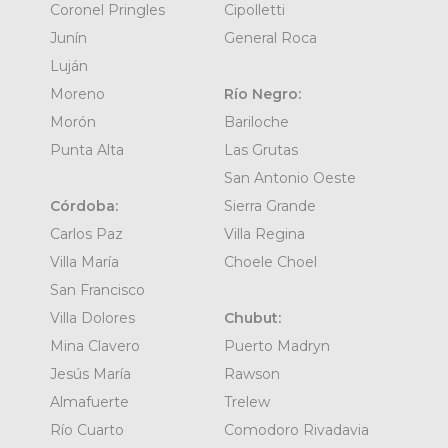
Coronel Pringles
Cipolletti
Junín
General Roca
Luján
Moreno
Río Negro:
Morón
Bariloche
Punta Alta
Las Grutas
San Antonio Oeste
Córdoba:
Sierra Grande
Carlos Paz
Villa Regina
Villa María
Choele Choel
San Francisco
Villa Dolores
Chubut:
Mina Clavero
Puerto Madryn
Jesús María
Rawson
Almafuerte
Trelew
Río Cuarto
Comodoro Rivadavia