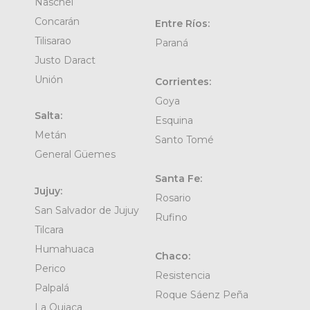
Naschel
Concarán
Entre Ríos:
Tilisarao
Paraná
Justo Daract
Unión
Corrientes:
Goya
Salta:
Esquina
Metán
Santo Tomé
General Güemes
Santa Fe:
Jujuy:
Rosario
San Salvador de Jujuy
Rufino
Tilcara
Humahuaca
Chaco:
Perico
Resistencia
Palpalá
Roque Sáenz Peña
La Quiaca