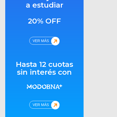
a estudiar
20% OFF
VER MÁS
Hasta 12 cuotas
sin interés con
VER MÁS