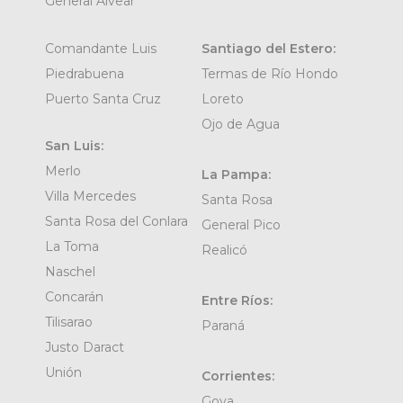
General Alvear
Comandante Luis
Santiago del Estero:
Piedrabuena
Termas de Río Hondo
Puerto Santa Cruz
Loreto
Ojo de Agua
San Luis:
Merlo
La Pampa:
Villa Mercedes
Santa Rosa
Santa Rosa del Conlara
General Pico
La Toma
Realicó
Naschel
Concarán
Entre Ríos:
Tilisarao
Paraná
Justo Daract
Unión
Corrientes:
Goya