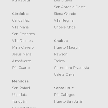
Punta Alta
Las Grutas
San Antonio Oeste
Córdoba:
Sierra Grande
Carlos Paz
Villa Regina
Villa María
Choele Choel
San Francisco
Villa Dolores
Chubut:
Mina Clavero
Puerto Madryn
Jesús María
Rawson
Almafuerte
Trelew
Río Cuarto
Comodoro Rivadavia
Caleta Olivia
Mendoza:
San Rafael
Santa Cruz:
Uspallata
Río Gallegos
Tunuyán
Puerto San Julián