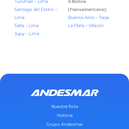
Tucumán – Lima
A Bolivia
Santiago del Estero –
(Transamericano):
Lima
Buenos Aires – Tarija
Salta – Lima
La Plata – Villazón
Jujuy – Lima
Nuestra flota
Historia
Grupo Andesmar