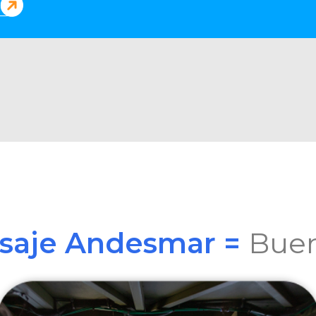
asaje Andesmar =
Buen