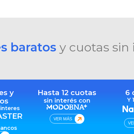
es baratos
y cuotas sin 
es y
Hasta 12 cuotas
6 
os
Y 
sin interés con
 interes
ASTER
VER MÁS
VE
bancos