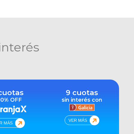
interés
cuotas
9 cuotas
10% OFF
sin interés con
VER MÁS
R MÁS