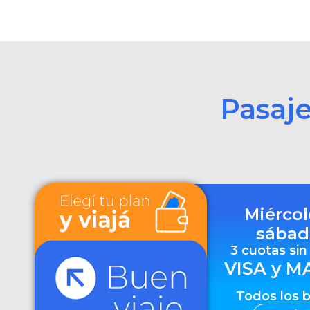
Pasaj
Miércol
sábad
3 cuotas sin
VISA y M
Todos los 