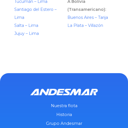
Tucumán – Lima
A Bolivia
Santiago del Estero –
(Transamericano):
Lima
Buenos Aires – Tarija
Salta – Lima
La Plata – Villazón
Jujuy – Lima
Nuestra flota
Historia
Grupo Andesmar