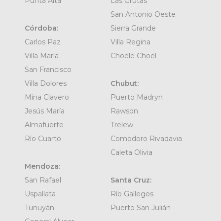
Punta Alta
Las Grutas
San Antonio Oeste
Córdoba:
Sierra Grande
Carlos Paz
Villa Regina
Villa María
Choele Choel
San Francisco
Villa Dolores
Chubut:
Mina Clavero
Puerto Madryn
Jesús María
Rawson
Almafuerte
Trelew
Río Cuarto
Comodoro Rivadavia
Caleta Olivia
Mendoza:
San Rafael
Santa Cruz:
Uspallata
Río Gallegos
Tunuyán
Puerto San Julián