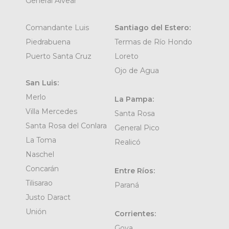
General Alvear
Comandante Luis
Santiago del Estero:
Piedrabuena
Termas de Río Hondo
Puerto Santa Cruz
Loreto
Ojo de Agua
San Luis:
Merlo
La Pampa:
Villa Mercedes
Santa Rosa
Santa Rosa del Conlara
General Pico
La Toma
Realicó
Naschel
Concarán
Entre Ríos:
Tilisarao
Paraná
Justo Daract
Unión
Corrientes:
Goya