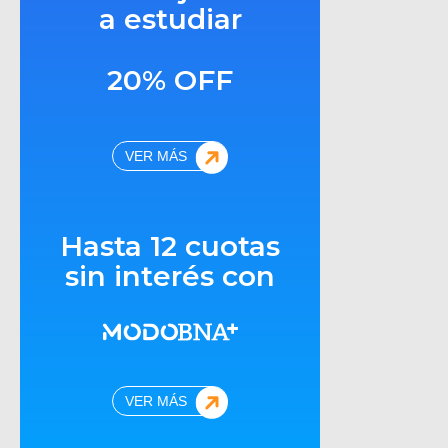
a estudiar
20% OFF
VER MÁS
Hasta 12 cuotas
sin interés con
VER MÁS