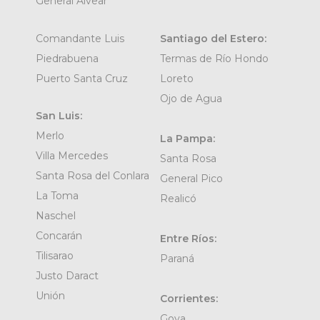
General Alvear
Comandante Luis
Santiago del Estero:
Piedrabuena
Termas de Río Hondo
Puerto Santa Cruz
Loreto
Ojo de Agua
San Luis:
Merlo
La Pampa:
Villa Mercedes
Santa Rosa
Santa Rosa del Conlara
General Pico
La Toma
Realicó
Naschel
Concarán
Entre Ríos:
Tilisarao
Paraná
Justo Daract
Unión
Corrientes:
Goya