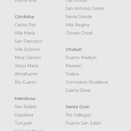
Punta Alta
Las Grutas
San Antonio Oeste
Córdoba:
Sierra Grande
Carlos Paz
Villa Regina
Villa María
Choele Choel
San Francisco
Villa Dolores
Chubut:
Mina Clavero
Puerto Madryn
Jesús María
Rawson
Almafuerte
Trelew
Río Cuarto
Comodoro Rivadavia
Caleta Olivia
Mendoza:
San Rafael
Santa Cruz:
Uspallata
Río Gallegos
Tunuyán
Puerto San Julián