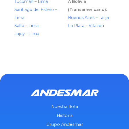
Tucumán – Lima
A Bolivia
Santiago del Estero –
(Transamericano):
Lima
Buenos Aires – Tarija
Salta – Lima
La Plata – Villazón
Jujuy – Lima
Nuestra flota
Historia
Grupo Andesmar