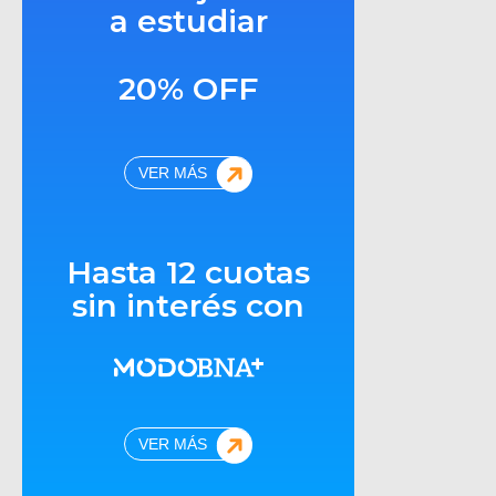
a estudiar
20% OFF
VER MÁS
Hasta 12 cuotas
sin interés con
VER MÁS