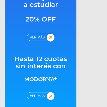
a estudiar
20% OFF
VER MÁS
Hasta 12 cuotas
sin interés con
VER MÁS