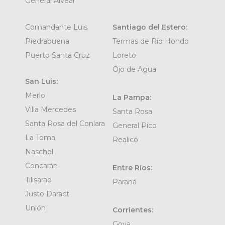
General Alvear
Comandante Luis
Santiago del Estero:
Piedrabuena
Termas de Río Hondo
Puerto Santa Cruz
Loreto
Ojo de Agua
San Luis:
Merlo
La Pampa:
Villa Mercedes
Santa Rosa
Santa Rosa del Conlara
General Pico
La Toma
Realicó
Naschel
Concarán
Entre Ríos:
Tilisarao
Paraná
Justo Daract
Unión
Corrientes:
Goya