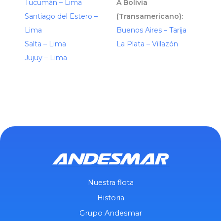
Tucumán – Lima
A Bolivia
Santiago del Estero –
(Transamericano):
Lima
Buenos Aires – Tarija
Salta – Lima
La Plata – Villazón
Jujuy – Lima
Nuestra flota
Historia
Grupo Andesmar