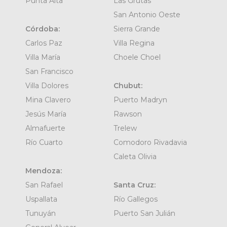
Punta Alta
Las Grutas
San Antonio Oeste
Córdoba:
Sierra Grande
Carlos Paz
Villa Regina
Villa María
Choele Choel
San Francisco
Villa Dolores
Chubut:
Mina Clavero
Puerto Madryn
Jesús María
Rawson
Almafuerte
Trelew
Río Cuarto
Comodoro Rivadavia
Caleta Olivia
Mendoza:
San Rafael
Santa Cruz:
Uspallata
Río Gallegos
Tunuyán
Puerto San Julián