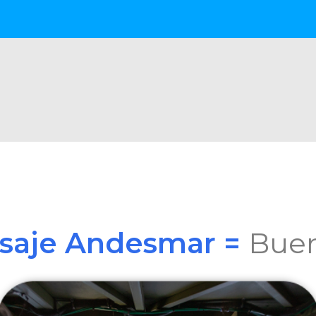
asaje Andesmar =
Buen