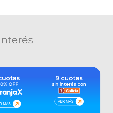
interés
cuotas
9 cuotas
10% OFF
sin interés con
VER MÁS
R MÁS