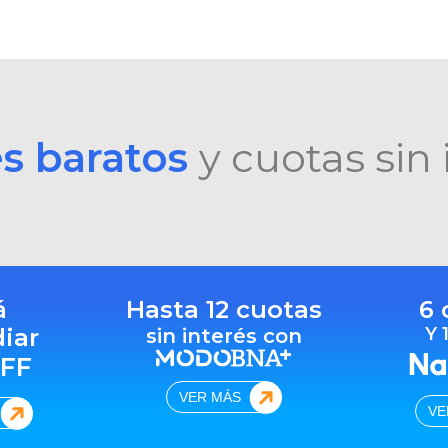
es baratos
y cuotas sin 
á
Hasta 12 cuotas
6 
diar
Y 
sin interés con
FF
VER MÁS
VE