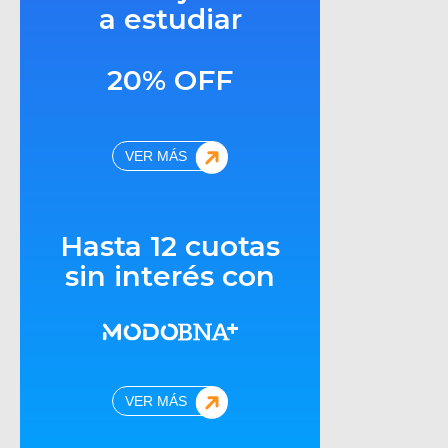
a estudiar
20% OFF
VER MÁS
Hasta 12 cuotas
sin interés con
VER MÁS