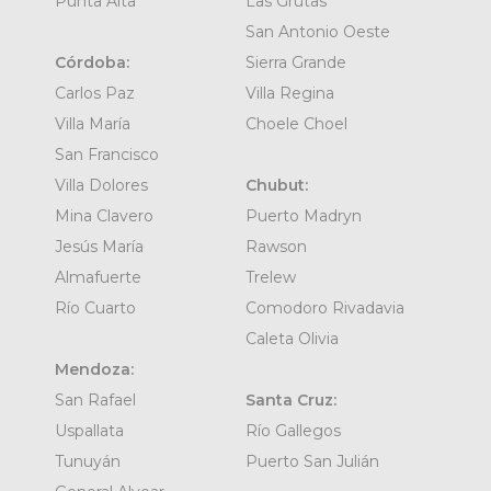
Punta Alta
Las Grutas
San Antonio Oeste
Córdoba:
Sierra Grande
Carlos Paz
Villa Regina
Villa María
Choele Choel
San Francisco
Villa Dolores
Chubut:
Mina Clavero
Puerto Madryn
Jesús María
Rawson
Almafuerte
Trelew
Río Cuarto
Comodoro Rivadavia
Caleta Olivia
Mendoza:
San Rafael
Santa Cruz:
Uspallata
Río Gallegos
Tunuyán
Puerto San Julián