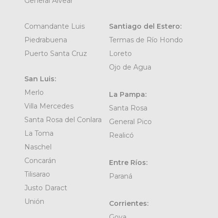
General Alvear
Comandante Luis
Santiago del Estero:
Piedrabuena
Termas de Río Hondo
Puerto Santa Cruz
Loreto
Ojo de Agua
San Luis:
Merlo
La Pampa:
Villa Mercedes
Santa Rosa
Santa Rosa del Conlara
General Pico
La Toma
Realicó
Naschel
Concarán
Entre Ríos:
Tilisarao
Paraná
Justo Daract
Unión
Corrientes:
Goya