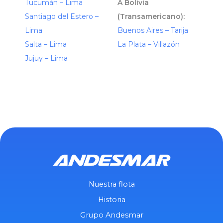
Tucumán – Lima
A Bolivia
Santiago del Estero –
(Transamericano):
Lima
Buenos Aires – Tarija
Salta – Lima
La Plata – Villazón
Jujuy – Lima
Nuestra flota
Historia
Grupo Andesmar