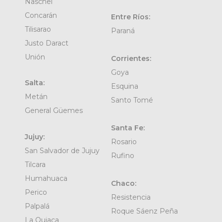
Naschel
Concarán
Entre Ríos:
Tilisarao
Paraná
Justo Daract
Unión
Corrientes:
Goya
Salta:
Esquina
Metán
Santo Tomé
General Güemes
Santa Fe:
Jujuy:
Rosario
San Salvador de Jujuy
Rufino
Tilcara
Humahuaca
Chaco:
Perico
Resistencia
Palpalá
Roque Sáenz Peña
La Quiaca