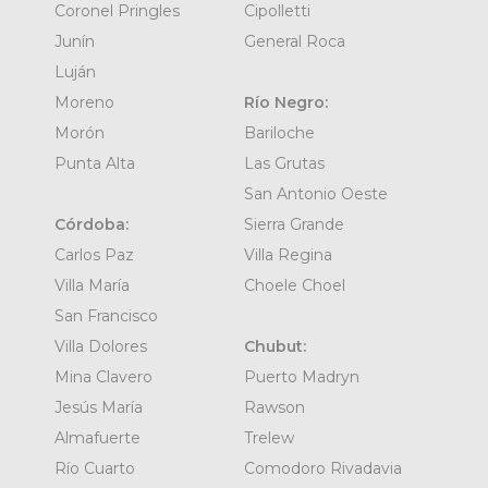
Coronel Pringles
Cipolletti
Junín
General Roca
Luján
Moreno
Río Negro:
Morón
Bariloche
Punta Alta
Las Grutas
San Antonio Oeste
Córdoba:
Sierra Grande
Carlos Paz
Villa Regina
Villa María
Choele Choel
San Francisco
Villa Dolores
Chubut:
Mina Clavero
Puerto Madryn
Jesús María
Rawson
Almafuerte
Trelew
Río Cuarto
Comodoro Rivadavia