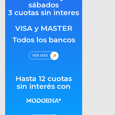
sábados
3 cuotas sin interes
VISA y MASTER
Todos los bancos
VER MÁS
Hasta 12 cuotas
sin interés con