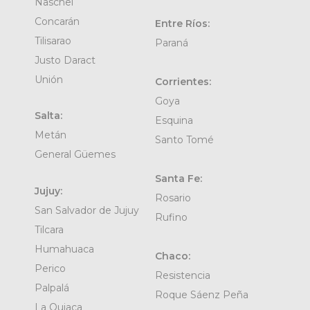
Naschel
Concarán
Entre Ríos:
Tilisarao
Paraná
Justo Daract
Unión
Corrientes:
Goya
Salta:
Esquina
Metán
Santo Tomé
General Güemes
Santa Fe:
Jujuy:
Rosario
San Salvador de Jujuy
Rufino
Tilcara
Humahuaca
Chaco:
Perico
Resistencia
Palpalá
Roque Sáenz Peña
La Quiaca