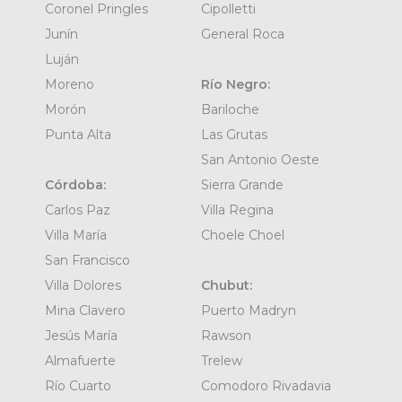
Coronel Pringles
Cipolletti
Junín
General Roca
Luján
Moreno
Río Negro:
Morón
Bariloche
Punta Alta
Las Grutas
San Antonio Oeste
Córdoba:
Sierra Grande
Carlos Paz
Villa Regina
Villa María
Choele Choel
San Francisco
Villa Dolores
Chubut:
Mina Clavero
Puerto Madryn
Jesús María
Rawson
Almafuerte
Trelew
Río Cuarto
Comodoro Rivadavia