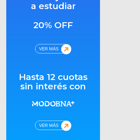
a estudiar
20% OFF
VER MÁS
Hasta 12 cuotas
sin interés con
VER MÁS