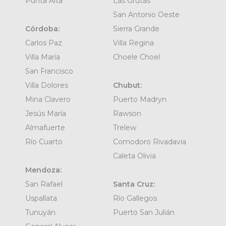
Punta Alta
Las Grutas
San Antonio Oeste
Córdoba:
Sierra Grande
Carlos Paz
Villa Regina
Villa María
Choele Choel
San Francisco
Villa Dolores
Chubut:
Mina Clavero
Puerto Madryn
Jesús María
Rawson
Almafuerte
Trelew
Río Cuarto
Comodoro Rivadavia
Caleta Olivia
Mendoza:
San Rafael
Santa Cruz:
Uspallata
Río Gallegos
Tunuyán
Puerto San Julián