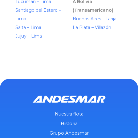
Tucumán – Lima
A Bolivia
Santiago del Estero –
(Transamericano):
Lima
Buenos Aires – Tarija
Salta – Lima
La Plata – Villazón
Jujuy – Lima
Nuestra flota
Historia
Grupo Andesmar