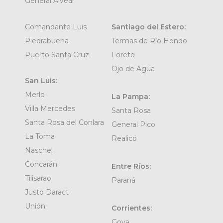
General Alvear
Comandante Luis
Santiago del Estero:
Piedrabuena
Termas de Río Hondo
Puerto Santa Cruz
Loreto
Ojo de Agua
San Luis:
Merlo
La Pampa:
Villa Mercedes
Santa Rosa
Santa Rosa del Conlara
General Pico
La Toma
Realicó
Naschel
Concarán
Entre Ríos:
Tilisarao
Paraná
Justo Daract
Unión
Corrientes:
Goya