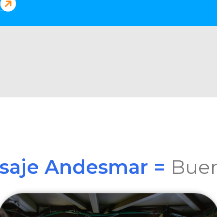
asaje Andesmar =
Buen