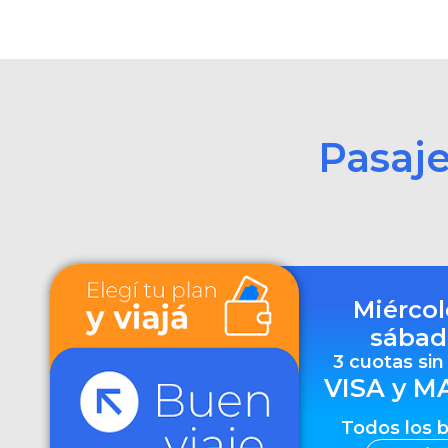
Pasaj
Miércol
sábad
3 cuotas sin
VISA y M
Todos los 