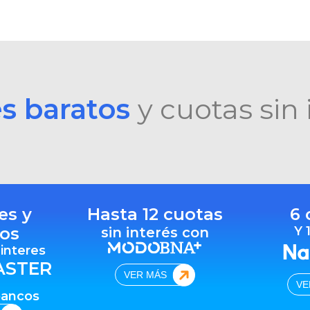
es baratos
y cuotas sin 
es y
Hasta 12 cuotas
6 
os
Y 
sin interés con
 interes
ASTER
VER MÁS
VE
bancos