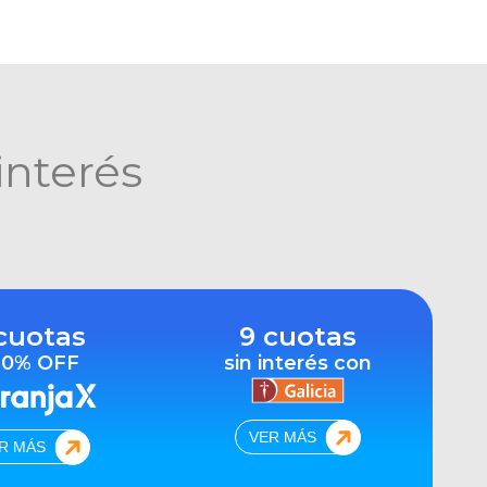
interés
cuotas
9 cuotas
10% OFF
sin interés con
VER MÁS
R MÁS