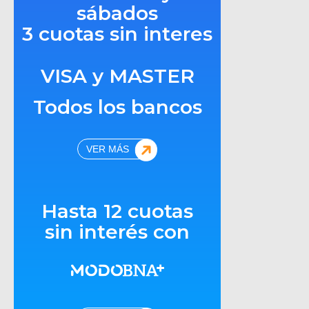
sábados
3 cuotas sin interes
VISA y MASTER
Todos los bancos
VER MÁS
Hasta 12 cuotas
sin interés con