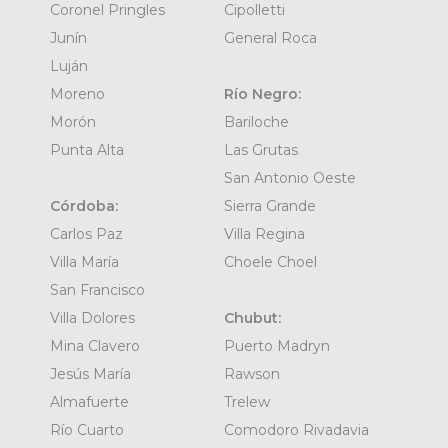
Coronel Pringles
Cipolletti
Junín
General Roca
Luján
Moreno
Río Negro:
Morón
Bariloche
Punta Alta
Las Grutas
San Antonio Oeste
Córdoba:
Sierra Grande
Carlos Paz
Villa Regina
Villa María
Choele Choel
San Francisco
Villa Dolores
Chubut:
Mina Clavero
Puerto Madryn
Jesús María
Rawson
Almafuerte
Trelew
Río Cuarto
Comodoro Rivadavia