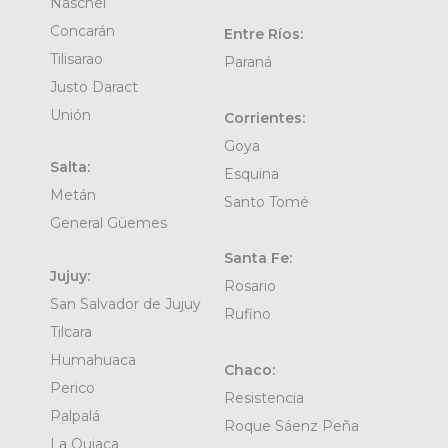
Naschel
Concarán
Entre Ríos:
Tilisarao
Paraná
Justo Daract
Unión
Corrientes:
Goya
Salta:
Esquina
Metán
Santo Tomé
General Güemes
Santa Fe:
Jujuy:
Rosario
San Salvador de Jujuy
Rufino
Tilcara
Humahuaca
Chaco:
Perico
Resistencia
Palpalá
Roque Sáenz Peña
La Quiaca