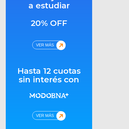
a estudiar
20% OFF
VER MÁS
Hasta 12 cuotas
sin interés con
VER MÁS