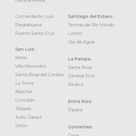
General Alvear
Comandante Luis
Santiago del Estero:
Piedrabuena
Termas de Río Hondo
Puerto Santa Cruz
Loreto
Ojo de Agua
San Luis:
Merlo
La Pampa:
Villa Mercedes
Santa Rosa
Santa Rosa del Conlara
General Pico
La Toma
Realicó
Naschel
Concarán
Entre Ríos:
Tilisarao
Paraná
Justo Daract
Unión
Corrientes:
Goya