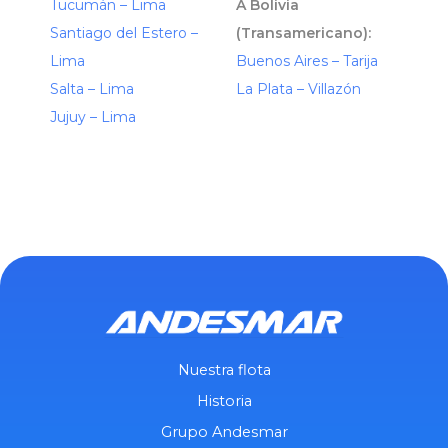
Tucumán – Lima
A Bolivia
Santiago del Estero –
(Transamericano):
Lima
Buenos Aires – Tarija
Salta – Lima
La Plata – Villazón
Jujuy – Lima
Nuestra flota
Historia
Grupo Andesmar