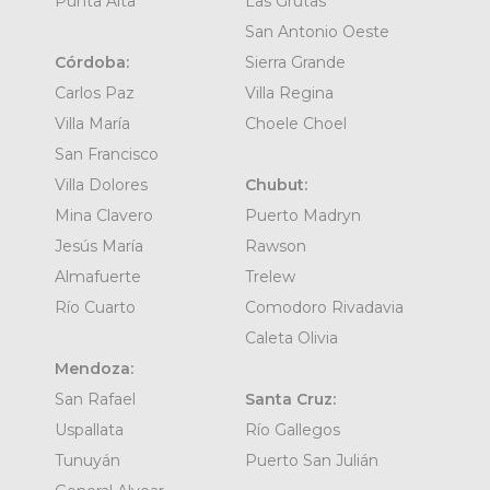
Punta Alta
Las Grutas
San Antonio Oeste
Córdoba:
Sierra Grande
Carlos Paz
Villa Regina
Villa María
Choele Choel
San Francisco
Villa Dolores
Chubut:
Mina Clavero
Puerto Madryn
Jesús María
Rawson
Almafuerte
Trelew
Río Cuarto
Comodoro Rivadavia
Caleta Olivia
Mendoza:
San Rafael
Santa Cruz:
Uspallata
Río Gallegos
Tunuyán
Puerto San Julián