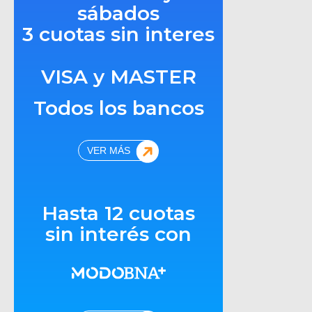
sábados
3 cuotas sin interes
VISA y MASTER
Todos los bancos
VER MÁS
Hasta 12 cuotas
sin interés con