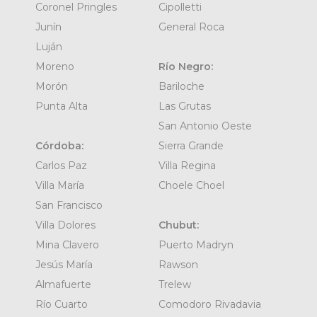
Coronel Pringles
Cipolletti
Junín
General Roca
Luján
Moreno
Río Negro:
Morón
Bariloche
Punta Alta
Las Grutas
San Antonio Oeste
Córdoba:
Sierra Grande
Carlos Paz
Villa Regina
Villa María
Choele Choel
San Francisco
Villa Dolores
Chubut:
Mina Clavero
Puerto Madryn
Jesús María
Rawson
Almafuerte
Trelew
Río Cuarto
Comodoro Rivadavia