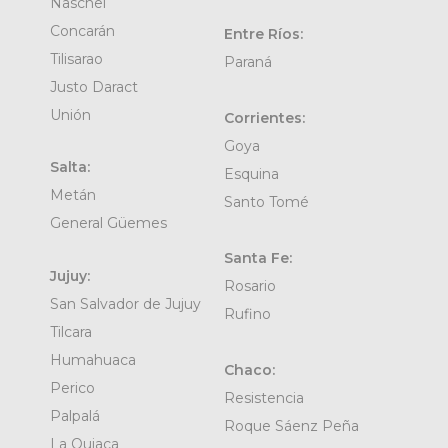
Naschel
Concarán
Entre Ríos:
Tilisarao
Paraná
Justo Daract
Unión
Corrientes:
Goya
Salta:
Esquina
Metán
Santo Tomé
General Güemes
Santa Fe:
Jujuy:
Rosario
San Salvador de Jujuy
Rufino
Tilcara
Humahuaca
Chaco:
Perico
Resistencia
Palpalá
Roque Sáenz Peña
La Quiaca