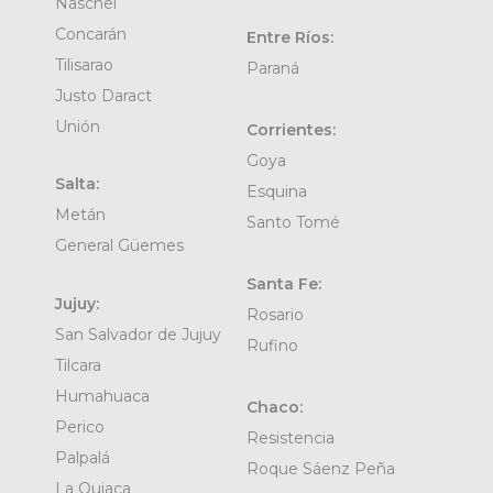
Naschel
Concarán
Entre Ríos:
Tilisarao
Paraná
Justo Daract
Unión
Corrientes:
Goya
Salta:
Esquina
Metán
Santo Tomé
General Güemes
Santa Fe:
Jujuy:
Rosario
San Salvador de Jujuy
Rufino
Tilcara
Humahuaca
Chaco:
Perico
Resistencia
Palpalá
Roque Sáenz Peña
La Quiaca