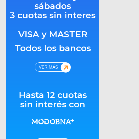
sábados
3 cuotas sin interes
VISA y MASTER
Todos los bancos
VER MÁS
Hasta 12 cuotas
sin interés con