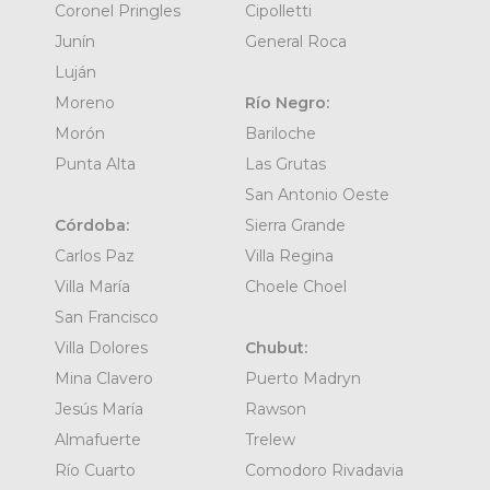
Coronel Pringles
Cipolletti
Junín
General Roca
Luján
Moreno
Río Negro:
Morón
Bariloche
Punta Alta
Las Grutas
San Antonio Oeste
Córdoba:
Sierra Grande
Carlos Paz
Villa Regina
Villa María
Choele Choel
San Francisco
Villa Dolores
Chubut:
Mina Clavero
Puerto Madryn
Jesús María
Rawson
Almafuerte
Trelew
Río Cuarto
Comodoro Rivadavia