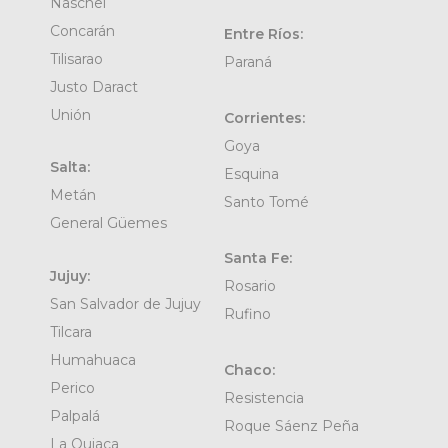
Naschel
Concarán
Entre Ríos:
Tilisarao
Paraná
Justo Daract
Unión
Corrientes:
Goya
Salta:
Esquina
Metán
Santo Tomé
General Güemes
Santa Fe:
Jujuy:
Rosario
San Salvador de Jujuy
Rufino
Tilcara
Humahuaca
Chaco:
Perico
Resistencia
Palpalá
Roque Sáenz Peña
La Quiaca