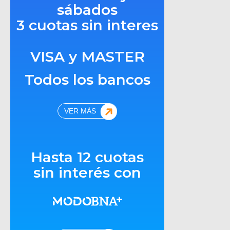
sábados
3 cuotas sin interes
VISA y MASTER
Todos los bancos
VER MÁS
Hasta 12 cuotas
sin interés con