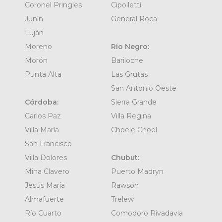
Coronel Pringles
Cipolletti
Junín
General Roca
Luján
Moreno
Río Negro:
Morón
Bariloche
Punta Alta
Las Grutas
San Antonio Oeste
Córdoba:
Sierra Grande
Carlos Paz
Villa Regina
Villa María
Choele Choel
San Francisco
Villa Dolores
Chubut:
Mina Clavero
Puerto Madryn
Jesús María
Rawson
Almafuerte
Trelew
Río Cuarto
Comodoro Rivadavia