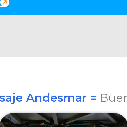
asaje Andesmar =
Buen