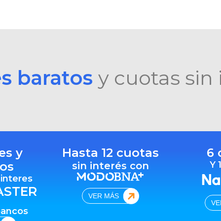
es baratos
y cuotas sin 
es y
Hasta 12 cuotas
6 
os
Y 
sin interés con
 interes
ASTER
VER MÁS
VE
bancos