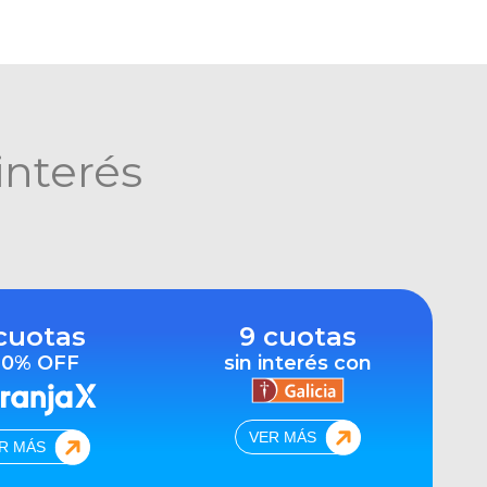
interés
cuotas
9 cuotas
10% OFF
sin interés con
VER MÁS
R MÁS