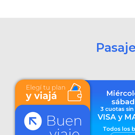
Pasaj
Miércol
sábad
3 cuotas sin
VISA y M
Todos los 