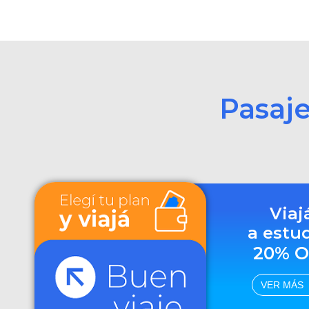
Pasaj
Viaj
a estu
20% O
VER MÁS