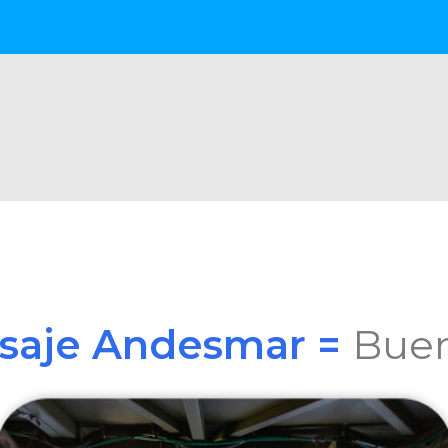
asaje Andesmar =
Buen