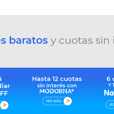
es baratos
y cuotas sin 
á
Hasta 12 cuotas
6 
diar
Y 
sin interés con
FF
VER MÁS
VE