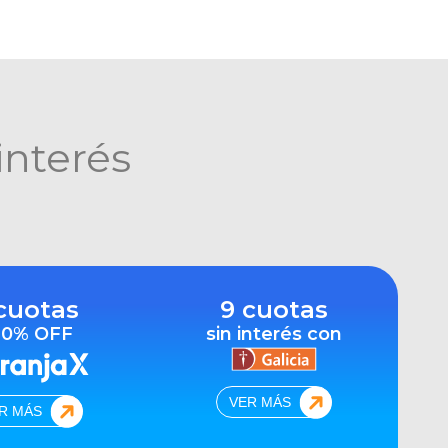
interés
cuotas
9 cuotas
10% OFF
sin interés con
VER MÁS
R MÁS