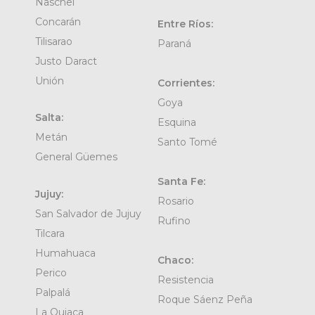
Naschel
Concarán
Entre Ríos:
Tilisarao
Paraná
Justo Daract
Unión
Corrientes:
Goya
Salta:
Esquina
Metán
Santo Tomé
General Güemes
Santa Fe:
Jujuy:
Rosario
San Salvador de Jujuy
Rufino
Tilcara
Humahuaca
Chaco:
Perico
Resistencia
Palpalá
Roque Sáenz Peña
La Quiaca