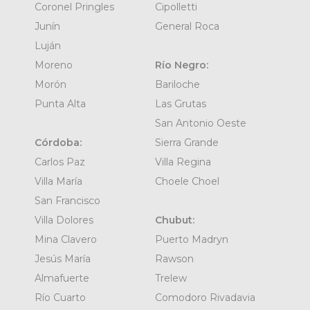
Coronel Pringles
Cipolletti
Junín
General Roca
Luján
Moreno
Río Negro:
Morón
Bariloche
Punta Alta
Las Grutas
San Antonio Oeste
Córdoba:
Sierra Grande
Carlos Paz
Villa Regina
Villa María
Choele Choel
San Francisco
Villa Dolores
Chubut:
Mina Clavero
Puerto Madryn
Jesús María
Rawson
Almafuerte
Trelew
Río Cuarto
Comodoro Rivadavia