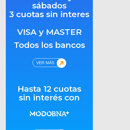
sábados
3 cuotas sin interes
VISA y MASTER
Todos los bancos
VER MÁS
Hasta 12 cuotas
sin interés con