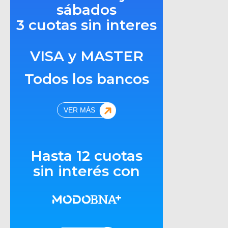
sábados
3 cuotas sin interes
VISA y MASTER
Todos los bancos
VER MÁS
Hasta 12 cuotas
sin interés con