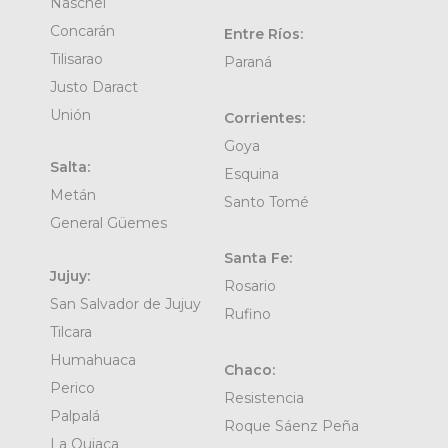
Naschel
Concarán
Entre Ríos:
Tilisarao
Paraná
Justo Daract
Unión
Corrientes:
Goya
Salta:
Esquina
Metán
Santo Tomé
General Güemes
Santa Fe:
Jujuy:
Rosario
San Salvador de Jujuy
Rufino
Tilcara
Humahuaca
Chaco:
Perico
Resistencia
Palpalá
Roque Sáenz Peña
La Quiaca