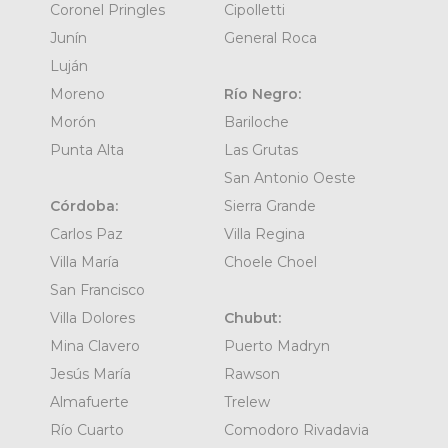
Coronel Pringles
Cipolletti
Junín
General Roca
Luján
Moreno
Río Negro:
Morón
Bariloche
Punta Alta
Las Grutas
San Antonio Oeste
Córdoba:
Sierra Grande
Carlos Paz
Villa Regina
Villa María
Choele Choel
San Francisco
Villa Dolores
Chubut:
Mina Clavero
Puerto Madryn
Jesús María
Rawson
Almafuerte
Trelew
Río Cuarto
Comodoro Rivadavia