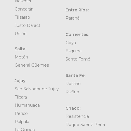
Naschel
Concarán
Entre Ríos:
Tilisarao
Paraná
Justo Daract
Unión
Corrientes:
Goya
Salta:
Esquina
Metán
Santo Tomé
General Güemes
Santa Fe:
Jujuy:
Rosario
San Salvador de Jujuy
Rufino
Tilcara
Humahuaca
Chaco:
Perico
Resistencia
Palpalá
Roque Sáenz Peña
La Quiaca