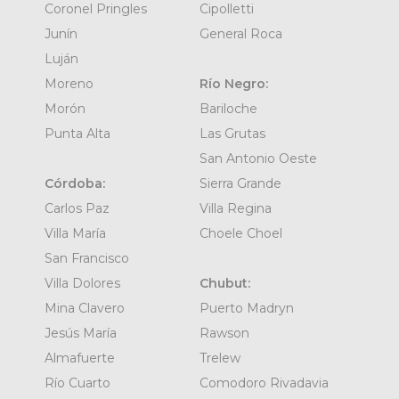
Coronel Pringles
Cipolletti
Junín
General Roca
Luján
Moreno
Río Negro:
Morón
Bariloche
Punta Alta
Las Grutas
San Antonio Oeste
Córdoba:
Sierra Grande
Carlos Paz
Villa Regina
Villa María
Choele Choel
San Francisco
Villa Dolores
Chubut:
Mina Clavero
Puerto Madryn
Jesús María
Rawson
Almafuerte
Trelew
Río Cuarto
Comodoro Rivadavia