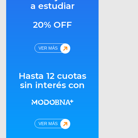
a estudiar
20% OFF
VER MÁS
Hasta 12 cuotas
sin interés con
VER MÁS