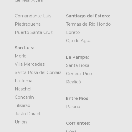
General Alvear
Comandante Luis
Santiago del Estero:
Piedrabuena
Termas de Río Hondo
Puerto Santa Cruz
Loreto
Ojo de Agua
San Luis:
Merlo
La Pampa:
Villa Mercedes
Santa Rosa
Santa Rosa del Conlara
General Pico
La Toma
Realicó
Naschel
Concarán
Entre Ríos:
Tilisarao
Paraná
Justo Daract
Unión
Corrientes:
Goya