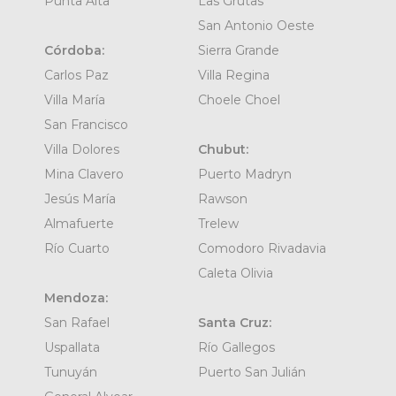
Punta Alta
Las Grutas
San Antonio Oeste
Córdoba:
Sierra Grande
Carlos Paz
Villa Regina
Villa María
Choele Choel
San Francisco
Villa Dolores
Chubut:
Mina Clavero
Puerto Madryn
Jesús María
Rawson
Almafuerte
Trelew
Río Cuarto
Comodoro Rivadavia
Caleta Olivia
Mendoza:
San Rafael
Santa Cruz:
Uspallata
Río Gallegos
Tunuyán
Puerto San Julián