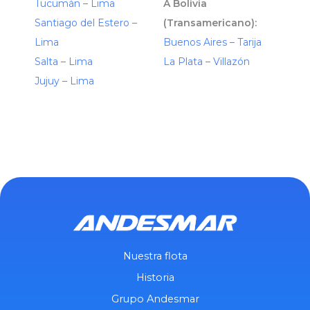
Tucumán – Lima
A Bolivia
Santiago del Estero –
(Transamericano):
Lima
Buenos Aires – Tarija
Salta – Lima
La Plata – Villazón
Jujuy – Lima
Nuestra flota
Historia
Grupo Andesmar