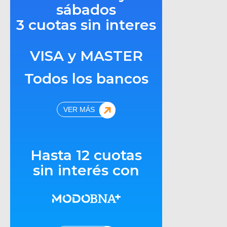
sábados
3 cuotas sin interes
VISA y MASTER
Todos los bancos
VER MÁS
Hasta 12 cuotas
sin interés con