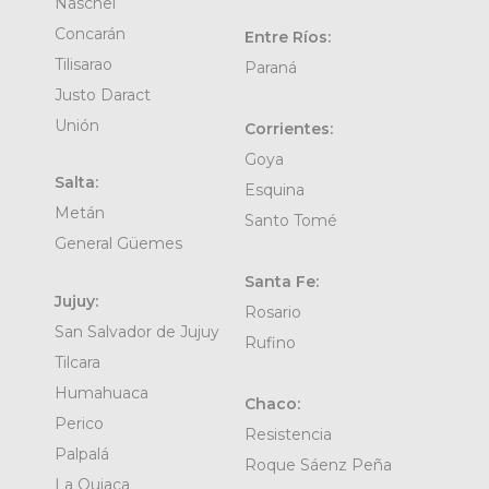
Naschel
Concarán
Entre Ríos:
Tilisarao
Paraná
Justo Daract
Unión
Corrientes:
Goya
Salta:
Esquina
Metán
Santo Tomé
General Güemes
Santa Fe:
Jujuy:
Rosario
San Salvador de Jujuy
Rufino
Tilcara
Humahuaca
Chaco:
Perico
Resistencia
Palpalá
Roque Sáenz Peña
La Quiaca