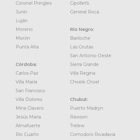
Coronel Pringles
Cipolletti
Junín
General Roca
Luján
Moreno
Río Negro:
Morón
Bariloche
Punta Alta
Las Grutas
San Antonio Oeste
Córdoba:
Sierra Grande
Carlos Paz
Villa Regina
Villa María
Choele Choel
San Francisco
Villa Dolores
Chubut:
Mina Clavero
Puerto Madryn
Jesús María
Rawson
Almafuerte
Trelew
Río Cuarto
Comodoro Rivadavia