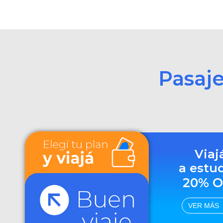
Pasaj
Viaj
a estu
20% O
VER MÁS