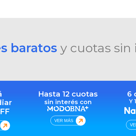
es baratos
y cuotas sin 
á
Hasta 12 cuotas
6 
diar
Y 
sin interés con
FF
VER MÁS
VE