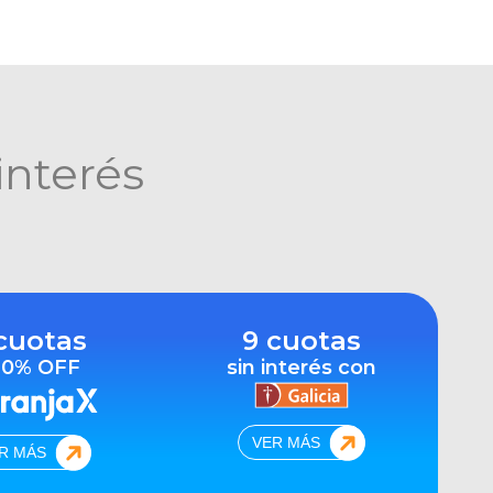
interés
cuotas
9 cuotas
10% OFF
sin interés con
VER MÁS
R MÁS