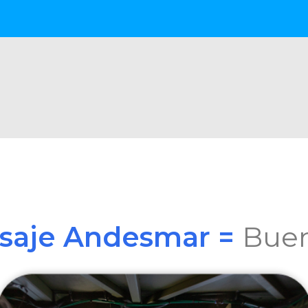
asaje Andesmar =
Buen