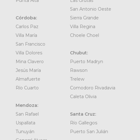
Punta Alta
Las Grutas
San Antonio Oeste
Córdoba:
Sierra Grande
Carlos Paz
Villa Regina
Villa María
Choele Choel
San Francisco
Villa Dolores
Chubut:
Mina Clavero
Puerto Madryn
Jesús María
Rawson
Almafuerte
Trelew
Río Cuarto
Comodoro Rivadavia
Caleta Olivia
Mendoza:
San Rafael
Santa Cruz:
Uspallata
Río Gallegos
Tunuyán
Puerto San Julián