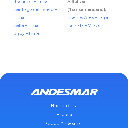
Tucumán – Lima
A Bolivia
Santiago del Estero –
(Transamericano):
Lima
Buenos Aires – Tarija
Salta – Lima
La Plata – Villazón
Jujuy – Lima
Nuestra flota
Historia
Grupo Andesmar