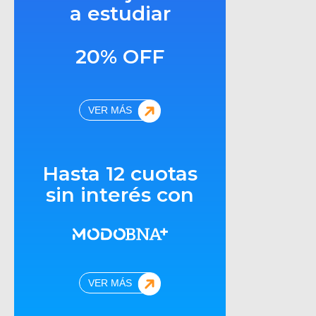
a estudiar
20% OFF
VER MÁS
Hasta 12 cuotas
sin interés con
VER MÁS