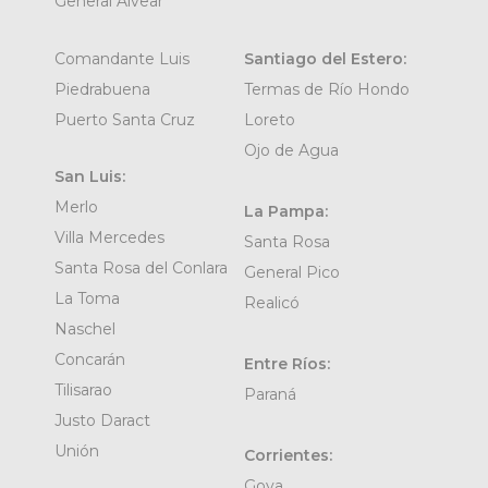
General Alvear
Comandante Luis
Santiago del Estero:
Piedrabuena
Termas de Río Hondo
Puerto Santa Cruz
Loreto
Ojo de Agua
San Luis:
Merlo
La Pampa:
Villa Mercedes
Santa Rosa
Santa Rosa del Conlara
General Pico
La Toma
Realicó
Naschel
Concarán
Entre Ríos:
Tilisarao
Paraná
Justo Daract
Unión
Corrientes:
Goya