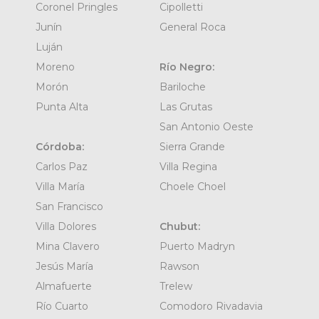
Coronel Pringles
Cipolletti
Junín
General Roca
Luján
Moreno
Río Negro:
Morón
Bariloche
Punta Alta
Las Grutas
San Antonio Oeste
Córdoba:
Sierra Grande
Carlos Paz
Villa Regina
Villa María
Choele Choel
San Francisco
Villa Dolores
Chubut:
Mina Clavero
Puerto Madryn
Jesús María
Rawson
Almafuerte
Trelew
Río Cuarto
Comodoro Rivadavia