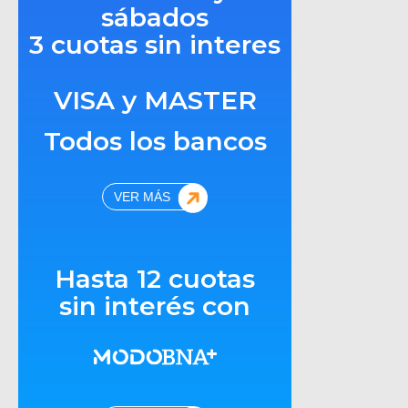
sábados
3 cuotas sin interes
VISA y MASTER
Todos los bancos
VER MÁS
Hasta 12 cuotas
sin interés con