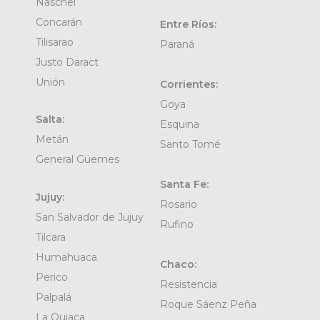
Naschel
Concarán
Entre Ríos:
Tilisarao
Paraná
Justo Daract
Unión
Corrientes:
Goya
Salta:
Esquina
Metán
Santo Tomé
General Güemes
Santa Fe:
Jujuy:
Rosario
San Salvador de Jujuy
Rufino
Tilcara
Humahuaca
Chaco:
Perico
Resistencia
Palpalá
Roque Sáenz Peña
La Quiaca