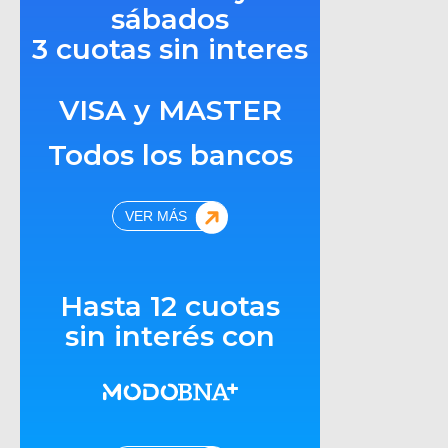
sábados
3 cuotas sin interes
VISA y MASTER
Todos los bancos
VER MÁS
Hasta 12 cuotas
sin interés con