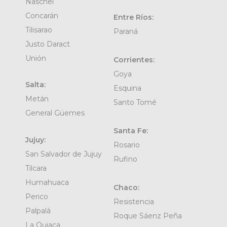
Naschel
Concarán
Entre Ríos:
Tilisarao
Paraná
Justo Daract
Unión
Corrientes:
Goya
Salta:
Esquina
Metán
Santo Tomé
General Güemes
Santa Fe:
Jujuy:
Rosario
San Salvador de Jujuy
Rufino
Tilcara
Humahuaca
Chaco:
Perico
Resistencia
Palpalá
Roque Sáenz Peña
La Quiaca