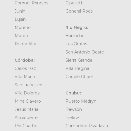
Coronel Pringles
Cipolletti
Junín
General Roca
Luján
Moreno
Río Negro:
Morón
Bariloche
Punta Alta
Las Grutas
San Antonio Oeste
Córdoba:
Sierra Grande
Carlos Paz
Villa Regina
Villa María
Choele Choel
San Francisco
Villa Dolores
Chubut:
Mina Clavero
Puerto Madryn
Jesús María
Rawson
Almafuerte
Trelew
Río Cuarto
Comodoro Rivadavia