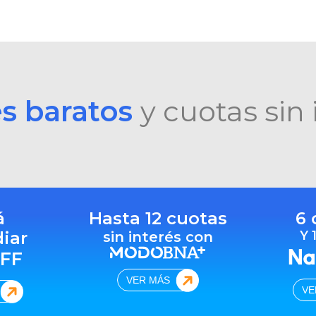
es baratos
y cuotas sin 
á
Hasta 12 cuotas
6 
diar
Y 
sin interés con
FF
VER MÁS
VE