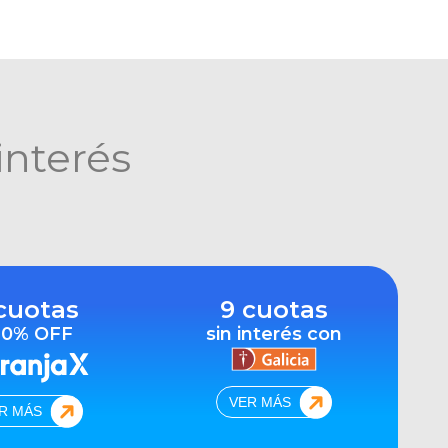
interés
cuotas
9 cuotas
10% OFF
sin interés con
VER MÁS
R MÁS