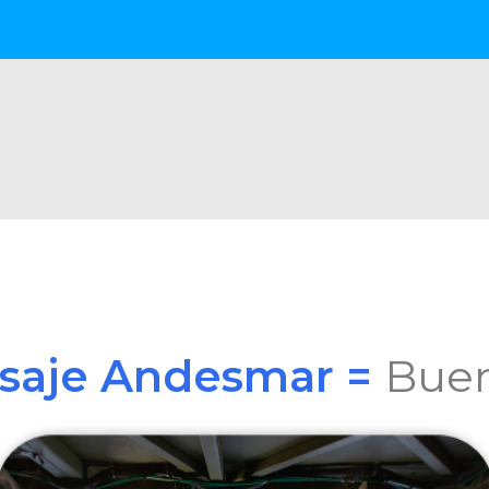
asaje Andesmar =
Buen