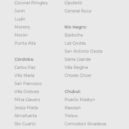
Coronel Pringles
Cipolletti
Junín
General Roca
Luján
Moreno
Río Negro:
Morón
Bariloche
Punta Alta
Las Grutas
San Antonio Oeste
Córdoba:
Sierra Grande
Carlos Paz
Villa Regina
Villa María
Choele Choel
San Francisco
Villa Dolores
Chubut:
Mina Clavero
Puerto Madryn
Jesús María
Rawson
Almafuerte
Trelew
Río Cuarto
Comodoro Rivadavia