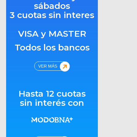
sábados
3 cuotas sin interes
VISA y MASTER
Todos los bancos
VER MÁS
Hasta 12 cuotas
sin interés con