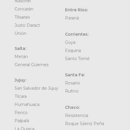
Naschel
Concarán
Entre Ríos:
Tilisarao
Paraná
Justo Daract
Unión
Corrientes:
Goya
Salta:
Esquina
Metán
Santo Tomé
General Güemes
Santa Fe:
Jujuy:
Rosario
San Salvador de Jujuy
Rufino
Tilcara
Humahuaca
Chaco:
Perico
Resistencia
Palpalá
Roque Sáenz Peña
La Quiaca