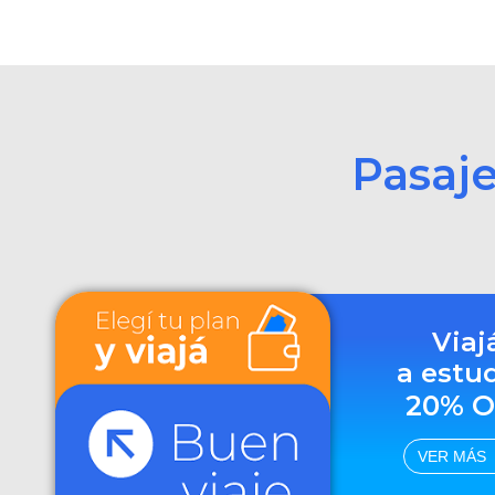
Pasaj
Viaj
a estu
20% O
VER MÁS