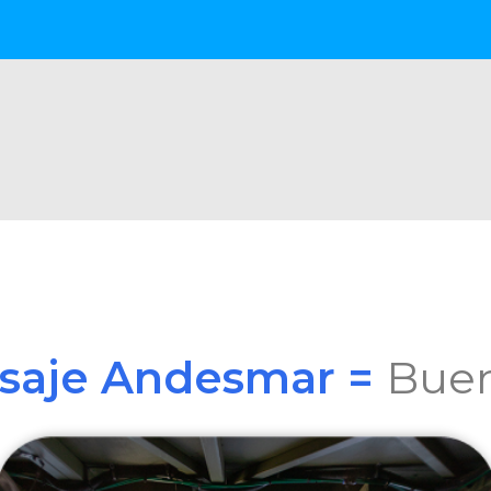
asaje Andesmar =
Buen