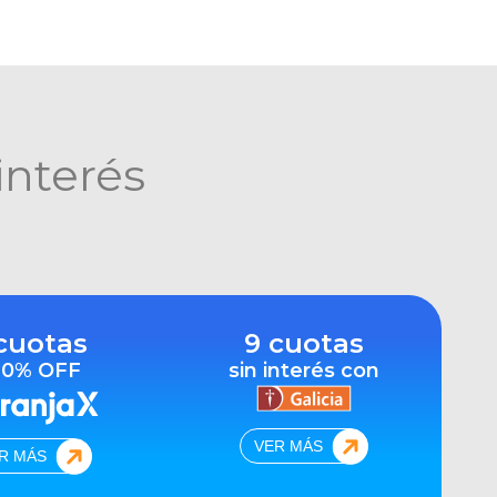
interés
cuotas
9 cuotas
10% OFF
sin interés con
VER MÁS
R MÁS