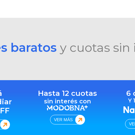
es baratos
y cuotas sin 
á
Hasta 12 cuotas
6 
diar
Y 
sin interés con
FF
VER MÁS
VE