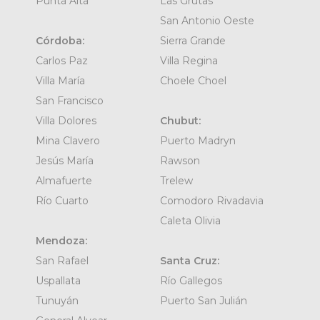
Punta Alta
Las Grutas
San Antonio Oeste
Córdoba:
Sierra Grande
Carlos Paz
Villa Regina
Villa María
Choele Choel
San Francisco
Villa Dolores
Chubut:
Mina Clavero
Puerto Madryn
Jesús María
Rawson
Almafuerte
Trelew
Río Cuarto
Comodoro Rivadavia
Caleta Olivia
Mendoza:
San Rafael
Santa Cruz:
Uspallata
Río Gallegos
Tunuyán
Puerto San Julián