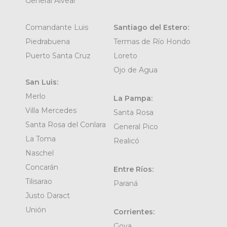
General Alvear
Comandante Luis
Santiago del Estero:
Piedrabuena
Termas de Río Hondo
Puerto Santa Cruz
Loreto
Ojo de Agua
San Luis:
Merlo
La Pampa:
Villa Mercedes
Santa Rosa
Santa Rosa del Conlara
General Pico
La Toma
Realicó
Naschel
Concarán
Entre Ríos:
Tilisarao
Paraná
Justo Daract
Unión
Corrientes:
Goya