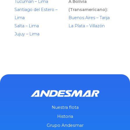
Tucumán – Lima
A Bolivia
Santiago del Estero –
(Transamericano):
Lima
Buenos Aires – Tarija
Salta – Lima
La Plata – Villazón
Jujuy – Lima
Nuestra flota
Historia
Grupo Andesmar