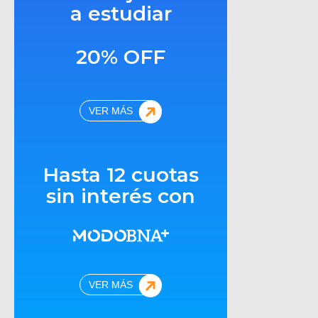
a estudiar
20% OFF
VER MÁS
Hasta 12 cuotas
sin interés con
VER MÁS