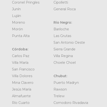
Coronel Pringles
Cipolletti
Junín
General Roca
Luján
Moreno
Río Negro:
Morón
Bariloche
Punta Alta
Las Grutas
San Antonio Oeste
Córdoba:
Sierra Grande
Carlos Paz
Villa Regina
Villa María
Choele Choel
San Francisco
Villa Dolores
Chubut:
Mina Clavero
Puerto Madryn
Jesús María
Rawson
Almafuerte
Trelew
Río Cuarto
Comodoro Rivadavia