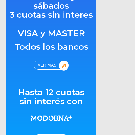
sábados
3 cuotas sin interes
VISA y MASTER
Todos los bancos
VER MÁS
Hasta 12 cuotas
sin interés con