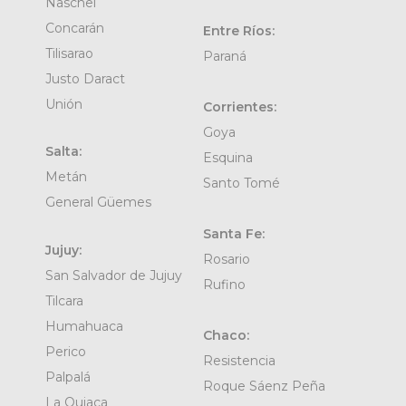
Naschel
Concarán
Entre Ríos:
Tilisarao
Paraná
Justo Daract
Unión
Corrientes:
Goya
Salta:
Esquina
Metán
Santo Tomé
General Güemes
Santa Fe:
Jujuy:
Rosario
San Salvador de Jujuy
Rufino
Tilcara
Humahuaca
Chaco:
Perico
Resistencia
Palpalá
Roque Sáenz Peña
La Quiaca