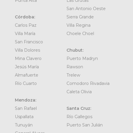
Punta Alta
Las Grutas
San Antonio Oeste
Córdoba:
Sierra Grande
Carlos Paz
Villa Regina
Villa María
Choele Choel
San Francisco
Villa Dolores
Chubut:
Mina Clavero
Puerto Madryn
Jesús María
Rawson
Almafuerte
Trelew
Río Cuarto
Comodoro Rivadavia
Caleta Olivia
Mendoza:
San Rafael
Santa Cruz:
Uspallata
Río Gallegos
Tunuyán
Puerto San Julián