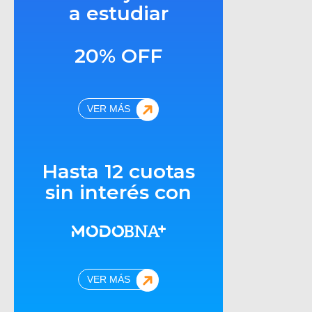
a estudiar
20% OFF
VER MÁS
Hasta 12 cuotas
sin interés con
VER MÁS