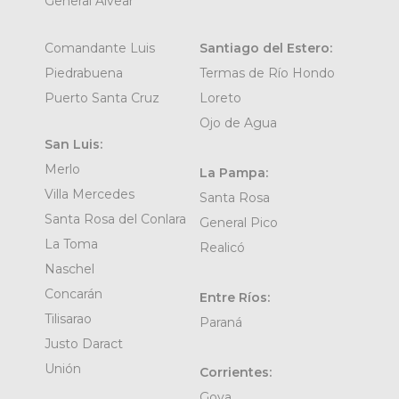
General Alvear
Comandante Luis
Santiago del Estero:
Piedrabuena
Termas de Río Hondo
Puerto Santa Cruz
Loreto
Ojo de Agua
San Luis:
Merlo
La Pampa:
Villa Mercedes
Santa Rosa
Santa Rosa del Conlara
General Pico
La Toma
Realicó
Naschel
Concarán
Entre Ríos:
Tilisarao
Paraná
Justo Daract
Unión
Corrientes:
Goya