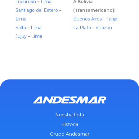
Tucumán – Lima
A Bolivia
Santiago del Estero –
(Transamericano):
Lima
Buenos Aires – Tarija
Salta – Lima
La Plata – Villazón
Jujuy – Lima
Nuestra flota
Historia
Grupo Andesmar