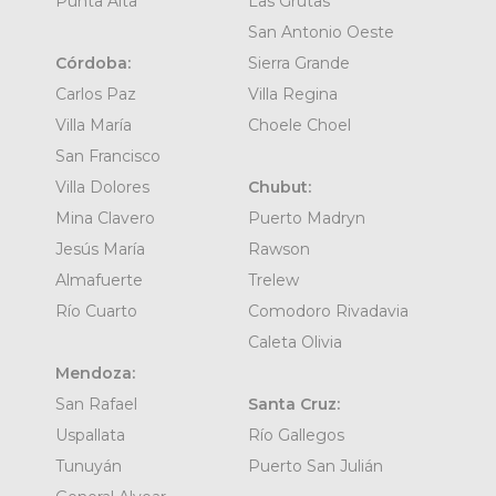
Punta Alta
Las Grutas
San Antonio Oeste
Córdoba:
Sierra Grande
Carlos Paz
Villa Regina
Villa María
Choele Choel
San Francisco
Villa Dolores
Chubut:
Mina Clavero
Puerto Madryn
Jesús María
Rawson
Almafuerte
Trelew
Río Cuarto
Comodoro Rivadavia
Caleta Olivia
Mendoza:
San Rafael
Santa Cruz:
Uspallata
Río Gallegos
Tunuyán
Puerto San Julián