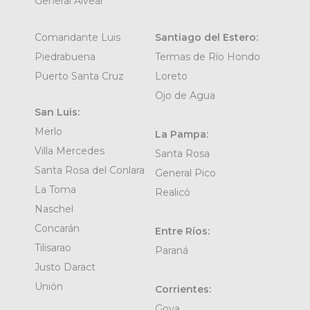
General Alvear
Comandante Luis
Santiago del Estero:
Piedrabuena
Termas de Río Hondo
Puerto Santa Cruz
Loreto
Ojo de Agua
San Luis:
Merlo
La Pampa:
Villa Mercedes
Santa Rosa
Santa Rosa del Conlara
General Pico
La Toma
Realicó
Naschel
Concarán
Entre Ríos:
Tilisarao
Paraná
Justo Daract
Unión
Corrientes:
Goya