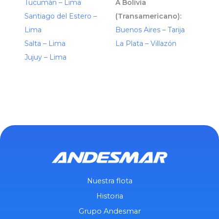
Tucumán – Lima
A Bolivia
Santiago del Estero –
(Transamericano):
Lima
Buenos Aires – Tarija
Salta – Lima
La Plata – Villazón
Jujuy – Lima
Nuestra flota
Historia
Grupo Andesmar