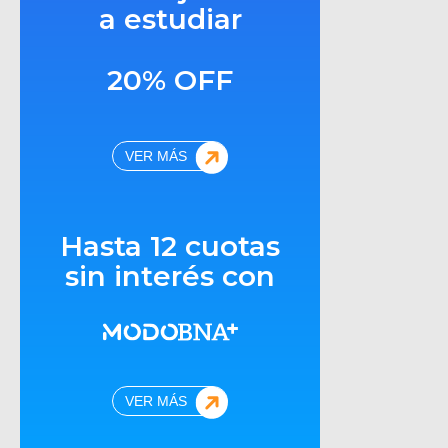
a estudiar
20% OFF
VER MÁS
Hasta 12 cuotas
sin interés con
VER MÁS